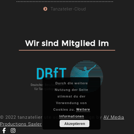
Tanzatelier-Cloud
Wir sind Mitglied im
Durch die weitere
Nutzung der Seite
stimmst du der
Verwendung von
Cookies zu.
Weitere
© 2022 tanzatelier ute scheller // Design by
AV Media
Informationen
Akzeptieren
Productions Saxler